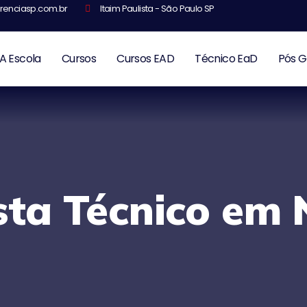
renciasp.com.br
Itaim Paulista - São Paulo SP
A Escola
Cursos
Cursos EAD
Técnico EaD
Pós 
sta Técnico em